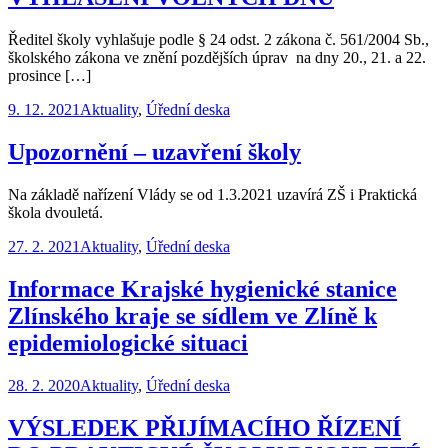
Ředitel školy vyhlašuje podle § 24 odst. 2 zákona č. 561/2004 Sb.,
školského zákona ve znění pozdějších úprav na dny 20., 21. a 22.
prosince […]
9. 12. 2021
Aktuality
,
Úřední deska
Upozornění – uzavření školy
Na základě nařízení Vlády se od 1.3.2021 uzavírá ZŠ i Praktická
škola dvouletá.
27. 2. 2021
Aktuality
,
Úřední deska
Informace Krajské hygienické stanice
Zlínského kraje se sídlem ve Zlíně k
epidemiologické situaci
28. 2. 2020
Aktuality
,
Úřední deska
VÝSLEDEK PŘIJÍMACÍHO ŘÍZENÍ