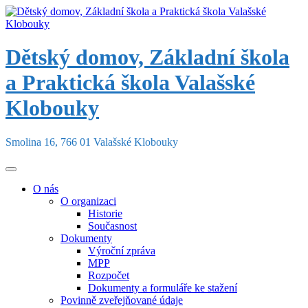
Skip
to
content
Dětský domov, Základní škola
a Praktická škola Valašské
Klobouky
Smolina 16, 766 01 Valašské Klobouky
O nás
O organizaci
Historie
Současnost
Dokumenty
Výroční zpráva
MPP
Rozpočet
Dokumenty a formuláře ke stažení
Povinně zveřejňované údaje