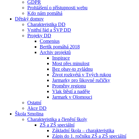
GDPR
Prohlášení o přístupnosti webu
Kdo nám pomáhá
Dětský domov
Charakteristika DD
Vnitřní řád a ŠVP DD
Projeky DD
Comenius
Bertík pomáhá 2018
Archiv projektů
Inspirace
Most přes minulost
Bez obav-to zvládnu
Život rozkvétá v Tvých rukou
Jarmarky pro šikovné ručičky
Proměny regionu
Vlak štěstí a naděje
Jarmark v Olomouci
Ostatní
Akce DD
Škola Smolina
Charakteristika a členění školy
ZŠ a ZŠ speciální
Základní škola – charakteristika
Zápis do 1. ročníku ZŠ a ZŠ speciální