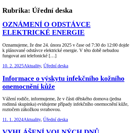
Rubrika:
Úřední deska
OZNÁMENÍ O ODSTÁVCE
ELEKTRICKÉ ENERGIE
Oznamujeme, že dne 24. února 2025 v čase od 7:30 do 12:00 dojde
k plánované odstávce elektrické energie. V této době nebudou
fungovat ani telefonické […]
10. 2. 2025
Aktuality
,
Úřední deska
Informace o výskytu infekčního kožního
onemocnění kůže
Vážení rodiče, informujeme, že v části dětského domova (jedna
rodinná skupinka) evidujeme případy infekčního onemocnění kůže,
roztočem zákožkou svrabovou.
11. 1. 2024
Aktuality
,
Úřední deska
VYHLÁŠENÍ VOLNÝCH DNŮ