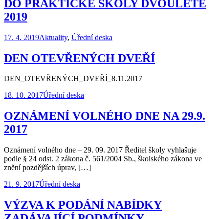
DO PRAKTICKÉ ŠKOLY DVOULETÉ
2019
17. 4. 2019
Aktuality
,
Úřední deska
DEN OTEVŘENÝCH DVEŘÍ
DEN_OTEVŘENÝCH_DVEŘÍ_8.11.2017
18. 10. 2017
Úřední deska
OZNÁMENÍ VOLNÉHO DNE NA 29.9.
2017
Oznámení volného dne – 29. 09. 2017 Ředitel školy vyhlašuje
podle § 24 odst. 2 zákona č. 561/2004 Sb., školského zákona ve
znění pozdějších úprav, […]
21. 9. 2017
Úřední deska
VÝZVA K PODÁNÍ NABÍDKY
ZADÁVAJÍCÍ PODMÍNKY