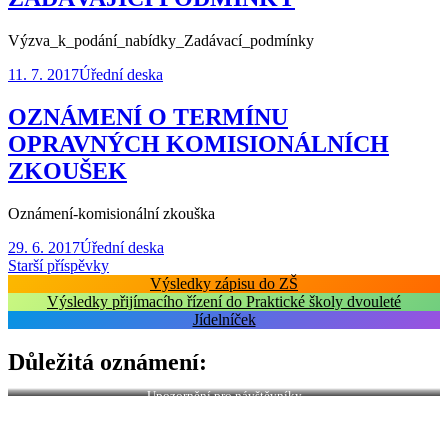
Výzva_k_podání_nabídky_Zadávací_podmínky
11. 7. 2017
Úřední deska
OZNÁMENÍ O TERMÍNU
OPRAVNÝCH KOMISIONÁLNÍCH
ZKOUŠEK
Oznámení-komisionální zkouška
29. 6. 2017
Úřední deska
Navigace
Starší příspěvky
Výsledky zápisu do ZŠ
pro
Výsledky přijímacího řízení do Praktické školy dvouleté
příspěvky
Jídelníček
Důležitá oznámení:
Upozornění pro návštěvníky