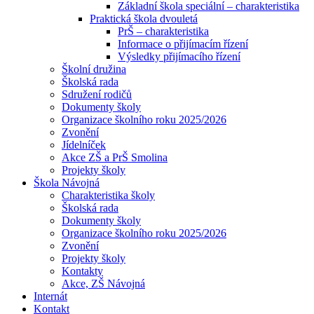
Základní škola speciální – charakteristika
Praktická škola dvouletá
PrŠ – charakteristika
Informace o přijímacím řízení
Výsledky přijímacího řízení
Školní družina
Školská rada
Sdružení rodičů
Dokumenty školy
Organizace školního roku 2025/2026
Zvonění
Jídelníček
Akce ZŠ a PrŠ Smolina
Projekty školy
Škola Návojná
Charakteristika školy
Školská rada
Dokumenty školy
Organizace školního roku 2025/2026
Zvonění
Projekty školy
Kontakty
Akce, ZŠ Návojná
Internát
Kontakt