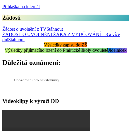
Přihláška na internát
Žádosti
Žádost o uvolnění z TV
Stáhnout
ŽÁDOST O UVOLNĚNI ŽÁKA Z VYUČOVÁNÍ – 3 a více
dní
Stáhnout
Výsledky zápisu do ZŠ
Výsledky přijímacího řízení do Praktické školy dvouleté
Jídelníček
Důležitá oznámení:
Upozornění pro návštěvníky
Videoklipy k výročí DD