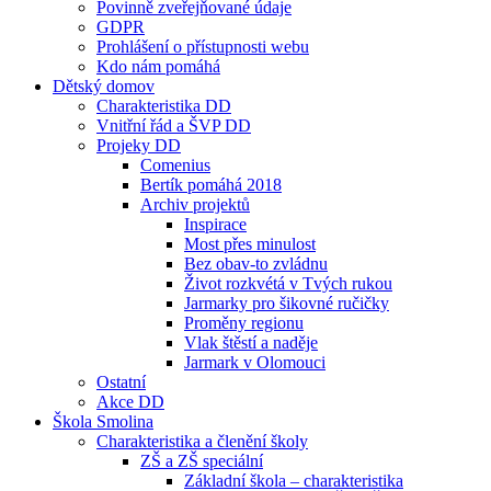
Povinně zveřejňované údaje
GDPR
Prohlášení o přístupnosti webu
Kdo nám pomáhá
Dětský domov
Charakteristika DD
Vnitřní řád a ŠVP DD
Projeky DD
Comenius
Bertík pomáhá 2018
Archiv projektů
Inspirace
Most přes minulost
Bez obav-to zvládnu
Život rozkvétá v Tvých rukou
Jarmarky pro šikovné ručičky
Proměny regionu
Vlak štěstí a naděje
Jarmark v Olomouci
Ostatní
Akce DD
Škola Smolina
Charakteristika a členění školy
ZŠ a ZŠ speciální
Základní škola – charakteristika