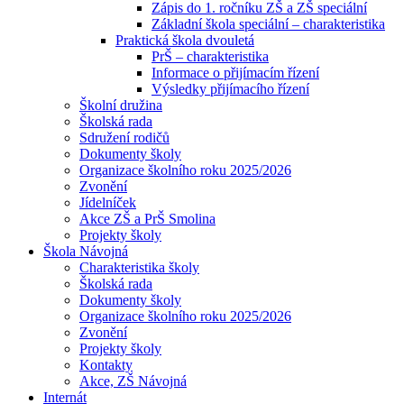
Zápis do 1. ročníku ZŠ a ZŠ speciální
Základní škola speciální – charakteristika
Praktická škola dvouletá
PrŠ – charakteristika
Informace o přijímacím řízení
Výsledky přijímacího řízení
Školní družina
Školská rada
Sdružení rodičů
Dokumenty školy
Organizace školního roku 2025/2026
Zvonění
Jídelníček
Akce ZŠ a PrŠ Smolina
Projekty školy
Škola Návojná
Charakteristika školy
Školská rada
Dokumenty školy
Organizace školního roku 2025/2026
Zvonění
Projekty školy
Kontakty
Akce, ZŠ Návojná
Internát