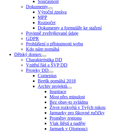
Současnost
Dokumenty
Výroční zpráva
MPP
Rozpočet
Dokumenty a formuláře ke stažení
Povinně zveřejňované údaje
GDPR
Prohlášení o přístupnosti webu
Kdo nám pomáhá
Dětský domov
Charakteristika DD
Vnitřní řád a ŠVP DD
Projeky DD
Comenius
Bertík pomáhá 2018
Archiv projektů
Inspirace
Most přes minulost
Bez obav-to zvládnu
Život rozkvétá v Tvých rukou
Jarmarky pro šikovné ručičky
Proměny regionu
Vlak štěstí a naděje
Jarmark v Olomouci