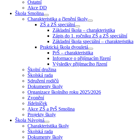
Ostatní
Akce DD
Škola Smolina
Charakteristika a členění školy
ZŠ a ZŠ speciální
Základní škola – charakteristika
Zápis do 1. ročníku ZŠ a ZŠ speciální
Základní škola speciální – charakteristika
Praktická škola dvouletá
PrŠ – charakteristika
Informace o přijímacím řízení
Výsledky přijímacího řízení
Školní družina
Školská rada
Sdružení rodičů
Dokumenty školy
Organizace školního roku 2025/2026
Zvonění
Jídelníček
Akce ZŠ a PrŠ Smolina
Projekty školy
Škola Návojná
Charakteristika školy
Školská rada
Dokumenty školy