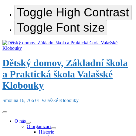
Toggle High Contrast
Toggle Font size
Skip
to
content
Dětský domov, Základní škola
a Praktická škola Valašské
Klobouky
Smolina 16, 766 01 Valašské Klobouky
O nás
O organizaci
Historie