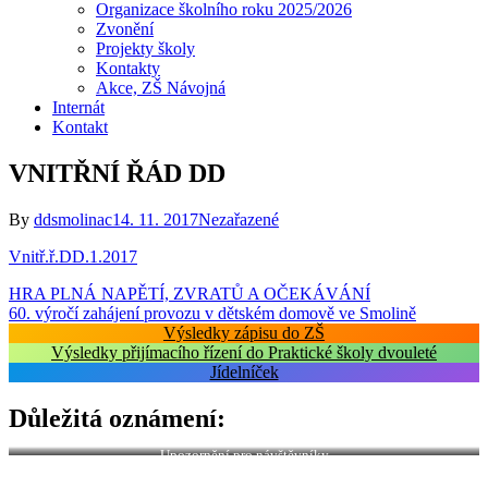
Organizace školního roku 2025/2026
Zvonění
Projekty školy
Kontakty
Akce, ZŠ Návojná
Internát
Kontakt
VNITŘNÍ ŘÁD DD
By
ddsmolinac
14. 11. 2017
Nezařazené
Vnitř.ř.DD.1.2017
Navigace
HRA PLNÁ NAPĚTÍ, ZVRATŮ A OČEKÁVÁNÍ
60. výročí zahájení provozu v dětském domově ve Smolině
pro
Výsledky zápisu do ZŠ
příspěvek
Výsledky přijímacího řízení do Praktické školy dvouleté
Jídelníček
Důležitá oznámení:
Upozornění pro návštěvníky