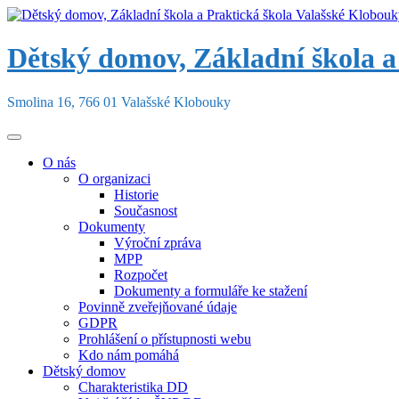
Skip
to
content
Dětský domov, Základní škola a
Smolina 16, 766 01 Valašské Klobouky
O nás
O organizaci
Historie
Současnost
Dokumenty
Výroční zpráva
MPP
Rozpočet
Dokumenty a formuláře ke stažení
Povinně zveřejňované údaje
GDPR
Prohlášení o přístupnosti webu
Kdo nám pomáhá
Dětský domov
Charakteristika DD