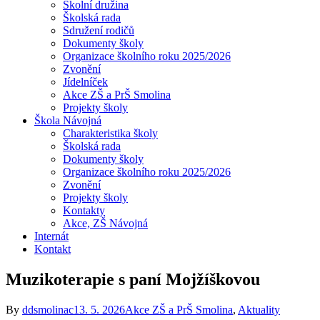
Školní družina
Školská rada
Sdružení rodičů
Dokumenty školy
Organizace školního roku 2025/2026
Zvonění
Jídelníček
Akce ZŠ a PrŠ Smolina
Projekty školy
Škola Návojná
Charakteristika školy
Školská rada
Dokumenty školy
Organizace školního roku 2025/2026
Zvonění
Projekty školy
Kontakty
Akce, ZŠ Návojná
Internát
Kontakt
Muzikoterapie s paní Mojžíškovou
By
ddsmolinac
13. 5. 2026
Akce ZŠ a PrŠ Smolina
,
Aktuality