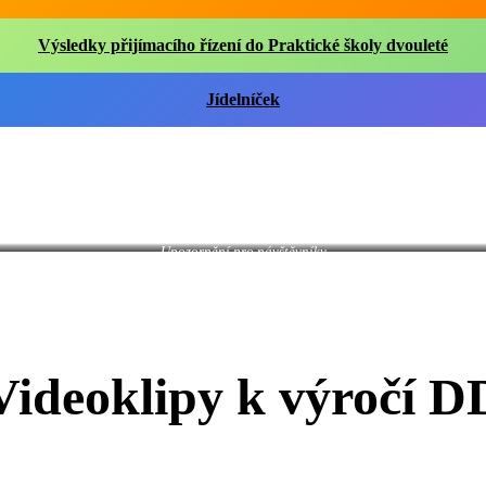
Výsledky přijímacího řízení do Praktické školy dvouleté
Jídelníček
Upozornění pro návštěvníky
Videoklipy k výročí D