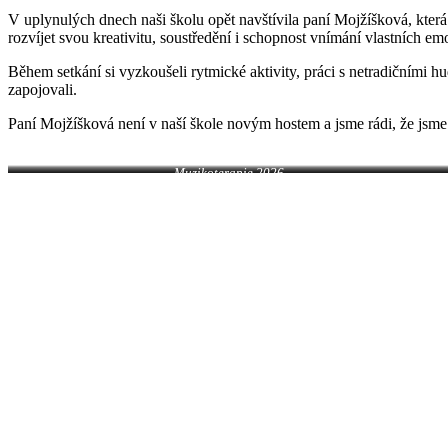
V uplynulých dnech naši školu opět navštívila paní Mojžíšková, kter
rozvíjet svou kreativitu, soustředění i schopnost vnímání vlastních em
Během setkání si vyzkoušeli rytmické aktivity, práci s netradičními h
zapojovali.
Paní Mojžíšková není v naší škole novým hostem a jsme rádi, že jsme ji
Muzikoterapie 2026
Muzikoterapie 2026