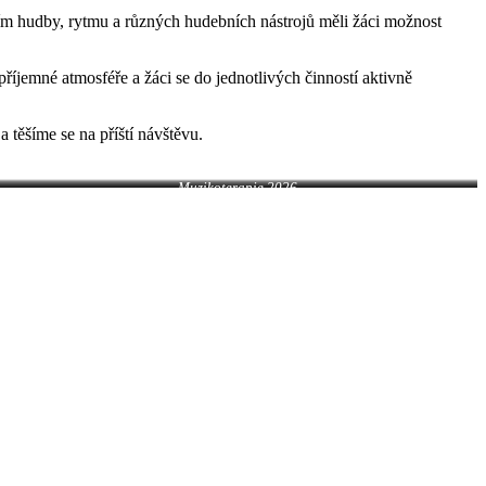
vím hudby, rytmu a různých hudebních nástrojů měli žáci možnost
příjemné atmosféře a žáci se do jednotlivých činností aktivně
 těšíme se na příští návštěvu.
Muzikoterapie 2026
Muzikoterapie 2026