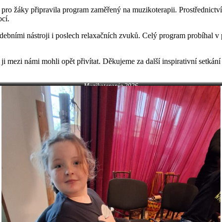
á pro žáky připravila program zaměřený na muzikoterapii. Prostřednict
ocí.
udebními nástroji i poslech relaxačních zvuků. Celý program probíhal v 
 mezi námi mohli opět přivítat. Děkujeme za další inspirativní setkání a
Muzikoterapie 2026
Muzikoterapie 2026