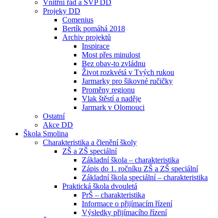
Vnitřní řád a ŠVP DD
Projeky DD
Comenius
Bertík pomáhá 2018
Archiv projektů
Inspirace
Most přes minulost
Bez obav-to zvládnu
Život rozkvétá v Tvých rukou
Jarmarky pro šikovné ručičky
Proměny regionu
Vlak štěstí a naděje
Jarmark v Olomouci
Ostatní
Akce DD
Škola Smolina
Charakteristika a členění školy
ZŠ a ZŠ speciální
Základní škola – charakteristika
Zápis do 1. ročníku ZŠ a ZŠ speciální
Základní škola speciální – charakteristika
Praktická škola dvouletá
PrŠ – charakteristika
Informace o přijímacím řízení
Výsledky přijímacího řízení