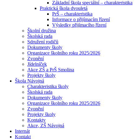
Základní škola speciální – charakteristika
Praktická škola dvouletá
PrŠ – charakteristika
Informace o přijímacím řízení
Výsledky přijímacího řízení
Školní družina
Školská rada
Sdružení rodičů
Dokumenty školy
Organizace školního roku 2025/2026
Zvonění
Jídelníček
Akce ZŠ a PrŠ Smolina
Projekty školy
Škola Návojná
Charakteristika školy
Školská rada
Dokumenty školy
Organizace školního roku 2025/2026
Zvonění
Projekty školy
Kontakty
Akce, ZŠ Návojná
Internát
Kontakt