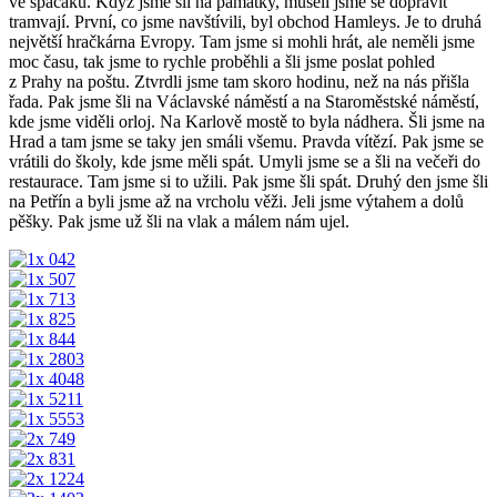
ve spacáku. Když jsme šli na památky, museli jsme se dopravit
tramvají. První, co jsme navštívili, byl obchod Hamleys. Je to druhá
největší hračkárna Evropy. Tam jsme si mohli hrát, ale neměli jsme
moc času, tak jsme to rychle proběhli a šli jsme poslat pohled
z Prahy na poštu. Ztvrdli jsme tam skoro hodinu, než na nás přišla
řada. Pak jsme šli na Václavské náměstí a na Staroměstské náměstí,
kde jsme viděli orloj. Na Karlově mostě to byla nádhera. Šli jsme na
Hrad a tam jsme se taky jen smáli všemu. Pravda vítězí. Pak jsme se
vrátili do školy, kde jsme měli spát. Umyli jsme se a šli na večeři do
restaurace. Tam jsme si to užili. Pak jsme šli spát. Druhý den jsme šli
na Petřín a byli jsme až na vrcholu věži. Jeli jsme výtahem a dolů
pěšky. Pak jsme už šli na vlak a málem nám ujel.