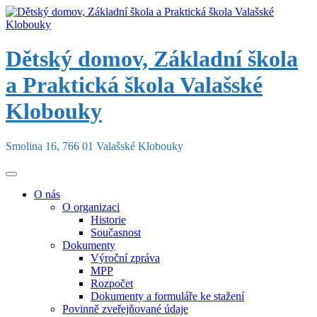
Skip
to
content
Dětský domov, Základní škola
a Praktická škola Valašské
Klobouky
Smolina 16, 766 01 Valašské Klobouky
O nás
O organizaci
Historie
Současnost
Dokumenty
Výroční zpráva
MPP
Rozpočet
Dokumenty a formuláře ke stažení
Povinně zveřejňované údaje