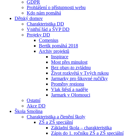
GDPR
Prohlášení o přístupnosti webu
Kdo nám pomáhá
Dětský domov
Charakteristika DD
Vnitřní řád a ŠVP DD
Projeky DD
Comenius
Bertík pomáhá 2018
Archiv projektů
Inspirace
Most přes minulost
Bez obav-to zvládnu
Život rozkvétá v Tvých rukou
Jarmarky pro šikovné ručičky
Proměny regionu
Vlak štěstí a naděje
Jarmark v Olomouci
Ostatní
Akce DD
Škola Smolina
Charakteristika a členění školy
ZŠ a ZŠ speciální
Základní škola – charakteristika
Zápis do 1. ročníku ZŠ a ZŠ speciální