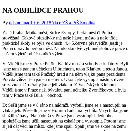
NA OBHLÍDCE PRAHOU
By
ddsmolinac
19. 6. 2018
Akce ZŠ a PrŠ Smolina
Zlatá Praha, Matka měst, Srdce Evropy, Perla měst či Praha
stověžatá. Takové přezdívky má naše hlavní město a naše třída
praktické školy se byla ve dnech 4.– 5.června přesvědčit, jestli je
Praha opravdu perlou měst. Na ukázku dvě vybrané slohové práce o
našem výletě od účastníků výletu:
V: Viděli jsme v Praze Petřín, Karlův most a schody eskalátory. Byli
jsme tam s panem učitelem Ulbrichtem, tetou Klárkou a tetou Janou.
Viděli jsme tam také Pražský hrad a na něm vlajku pana prezidenta.
Pravda vítězí. Jeli jsme i metrem. Ukončete výstup a nástup, dveře
se zavírají. Do Prahy jsme jeli vlakem. Z Valašských Klobouk.
Viděli jsme v Praze naši bývalou paní učitelku Zvoníčkovou a byla
tam v Praze také Billa – obchod.
D: Sešli jsme se v 8 ráno na nádraží, vyfotili jsme se a nastoupili na
vlak a jeli. Přesedli jsme v Horním Lidči na rychlík. V rychlíku jsme
si užili zábavy. Na nádraží v Praze jsme vystoupili. Jednoho
spolužáka jsme učili nastoupit na eskalátor a vystoupit. Potom jsme
si jeli dát věci na místo, kde jsme spali. Spali jsme ve škole na zemi