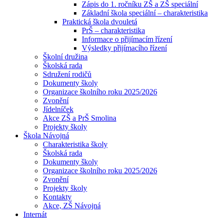
Zápis do 1. ročníku ZŠ a ZŠ speciální
Základní škola speciální – charakteristika
Praktická škola dvouletá
PrŠ – charakteristika
Informace o přijímacím řízení
Výsledky přijímacího řízení
Školní družina
Školská rada
Sdružení rodičů
Dokumenty školy
Organizace školního roku 2025/2026
Zvonění
Jídelníček
Akce ZŠ a PrŠ Smolina
Projekty školy
Škola Návojná
Charakteristika školy
Školská rada
Dokumenty školy
Organizace školního roku 2025/2026
Zvonění
Projekty školy
Kontakty
Akce, ZŠ Návojná
Internát