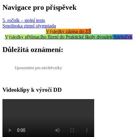
Navigace pro příspěvek
5. ročník – stolní tenis
Smolinska zimní olympiada
Výsledky zápisu do ZŠ
Výsledky přijímacího řízení do Praktické školy dvouleté
Jídelníček
Důležitá oznámení:
Upozornění pro návštěvníky
Videoklipy k výročí DD