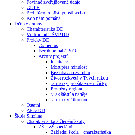
Povinně zveřejňované údaje
GDPR
Prohlášení o přístupnosti webu
Kdo nám pomáhá
Dětský domov
Charakteristika DD
Vnitřní řád a ŠVP DD
Projeky DD
Comenius
Bertík pomáhá 2018
Archiv projektů
Inspirace
Most přes minulost
Bez obav-to zvládnu
Život rozkvétá v Tvých rukou
Jarmarky pro šikovné ručičky
Proměny regionu
Vlak štěstí a naděje
Jarmark v Olomouci
Ostatní
Akce DD
Škola Smolina
Charakteristika a členění školy
ZŠ a ZŠ speciální
Základní škola – charakteristika