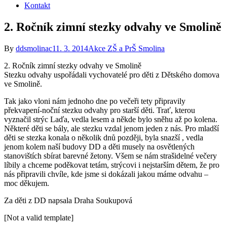
Kontakt
2. Ročník zimní stezky odvahy ve Smolině
By
ddsmolinac
11. 3. 2014
Akce ZŠ a PrŠ Smolina
2. Ročník zimní stezky odvahy ve Smolině
Stezku odvahy uspořádali vychovatelé pro děti z Dětského domova
ve Smolině.
Tak jako vloni nám jednoho dne po večeři tety připravily
překvapení-noční stezku odvahy pro starší děti. Trať, kterou
vyznačil strýc Laďa, vedla lesem a někde bylo sněhu až po kolena.
Některé děti se bály, ale stezku vzdal jenom jeden z nás. Pro mladší
děti se stezka konala o několik dnů později, byla snazší , vedla
jenom kolem naší budovy DD a děti musely na osvětlených
stanovištích sbírat barevné žetony. Všem se nám strašidelné večery
líbily a chceme poděkovat tetám, strýcovi i nejstarším dětem, že pro
nás připravili chvíle, kde jsme si dokázali jakou máme odvahu –
moc děkujem.
Za děti z DD napsala Draha Soukupová
[Not a valid template]