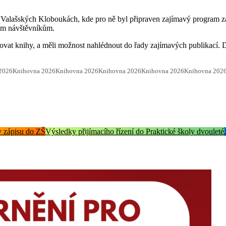
e Valašských Kloboukách, kde pro ně byl připraven zajímavý program za
vým návštěvníkům.
ůjčovat knihy, a měli možnost nahlédnout do řady zajímavých publikací
2026
Knihovna 2026
Knihovna 2026
Knihovna 2026
Knihovna 2026
Knihovna 202
 zápisu do ZŠ
Výsledky přijímacího řízení do Praktické školy dvouleté