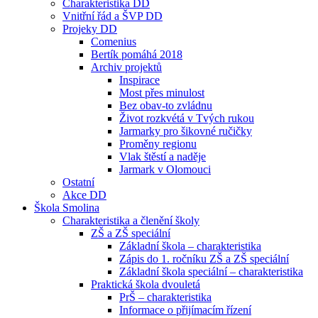
Charakteristika DD
Vnitřní řád a ŠVP DD
Projeky DD
Comenius
Bertík pomáhá 2018
Archiv projektů
Inspirace
Most přes minulost
Bez obav-to zvládnu
Život rozkvétá v Tvých rukou
Jarmarky pro šikovné ručičky
Proměny regionu
Vlak štěstí a naděje
Jarmark v Olomouci
Ostatní
Akce DD
Škola Smolina
Charakteristika a členění školy
ZŠ a ZŠ speciální
Základní škola – charakteristika
Zápis do 1. ročníku ZŠ a ZŠ speciální
Základní škola speciální – charakteristika
Praktická škola dvouletá
PrŠ – charakteristika
Informace o přijímacím řízení