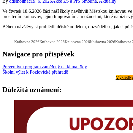
By
ddsmolinac
19. 6. 2026
Akce ZŠ a PrŠ Smolina
,
Aktuality
Ve čtvrtek 18.6.2026 žáci naší školy navštívili Městskou knihovnu v
prostředím knihovny, jejím fungováním a možnostmi, které nabízí s
Během návštěvy si prohlédli dětské oddělení, dozvěděli se, jak si p
Knihovna 2026
Knihovna 2026
Knihovna 2026
Knihovna 2026
Knihovna 
Navigace pro příspěvek
Preventivní program zaměřený na klima třídy
Školní výlet k Pozlovické přehradě
Výsledky
Důležitá oznámení: