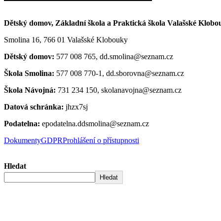
Dětský domov, Základní škola a Praktická škola Valašské Klobo
Smolina 16, 766 01 Valašské Klobouky
Dětský domov:
577 008 765, dd.smolina@seznam.cz
Škola Smolina:
577 008 770-1, dd.sborovna@seznam.cz
Škola Návojná:
731 234 150, skolanavojna@seznam.cz
Datová schránka:
jhzx7sj
Podatelna:
epodatelna.ddsmolina@seznam.cz
Dokumenty
GDPR
Prohlášení o přístupnosti
Hledat
Hledat