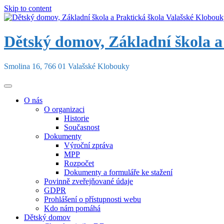
Skip to content
Dětský domov, Základní škola a
Smolina 16, 766 01 Valašské Klobouky
O nás
O organizaci
Historie
Současnost
Dokumenty
Výroční zpráva
MPP
Rozpočet
Dokumenty a formuláře ke stažení
Povinně zveřejňované údaje
GDPR
Prohlášení o přístupnosti webu
Kdo nám pomáhá
Dětský domov