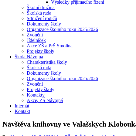
Výsledky přijímacího řízení
Školní družina
Školská rada
Sdružení rodičů
Dokumenty školy
Organizace školního roku 2025/2026
Zvonění
Jídelníček
Akce ZŠ a PrŠ Smolina
Projekty školy
Škola Návojná
Charakteristika školy
Školská rada
Dokumenty školy
Organizace školního roku 2025/2026
Zvonění
Projekty školy
Kontakty
Akce, ZŠ Návojná
Internát
Kontakt
Návštěva knihovny ve Valašských Klobouk