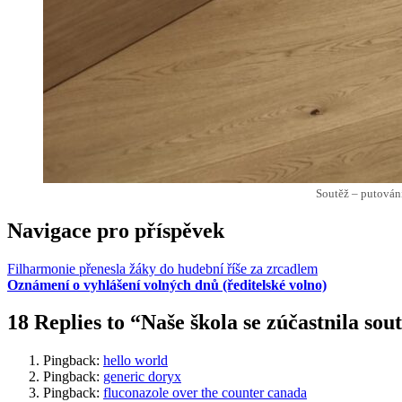
Soutěž – putován
Navigace pro příspěvek
Filharmonie přenesla žáky do hudební říše za zrcadlem
Oznámení o vyhlášení volných dnů (ředitelské volno)
18 Replies to “Naše škola se zúčastnila sou
Pingback:
hello world
Pingback:
generic doryx
Pingback:
fluconazole over the counter canada