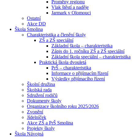
Proměny regionu
Vlak štěstí a naděje
Jarmark v Olomouci
Ostatní
Akce DD
Škola Smolina
Charakteristika a členění školy
ZŠ a ZŠ speciální
Základní škola – charakteristika
Zápis do 1. ročníku ZŠ a ZŠ speciální
Základní škola speciální – charakteristika
Praktická škola dvouletá
PrŠ – charakteristika
Informace o přijímacím řízení
Výsledky přijímacího řízení
Školní družina
Školská rada
Sdružení rodičů
Dokumenty školy
Organizace školního roku 2025/2026
Zvonění
Jídelníček
Akce ZŠ a PrŠ Smolina
Projekty školy
Škola Návojná