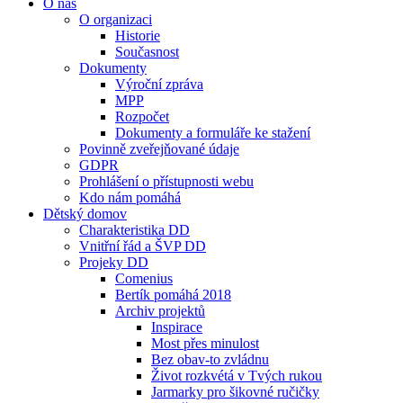
O nás
O organizaci
Historie
Současnost
Dokumenty
Výroční zpráva
MPP
Rozpočet
Dokumenty a formuláře ke stažení
Povinně zveřejňované údaje
GDPR
Prohlášení o přístupnosti webu
Kdo nám pomáhá
Dětský domov
Charakteristika DD
Vnitřní řád a ŠVP DD
Projeky DD
Comenius
Bertík pomáhá 2018
Archiv projektů
Inspirace
Most přes minulost
Bez obav-to zvládnu
Život rozkvétá v Tvých rukou
Jarmarky pro šikovné ručičky