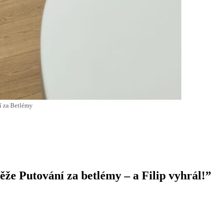
í za Betlémy
těže Putování za betlémy – a Filip vyhrál!”