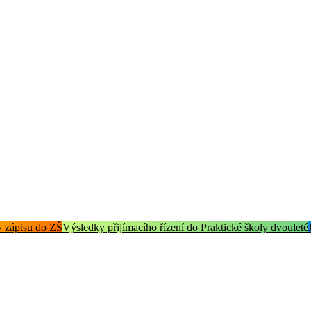
 zápisu do ZŠ
Výsledky přijímacího řízení do Praktické školy dvouleté