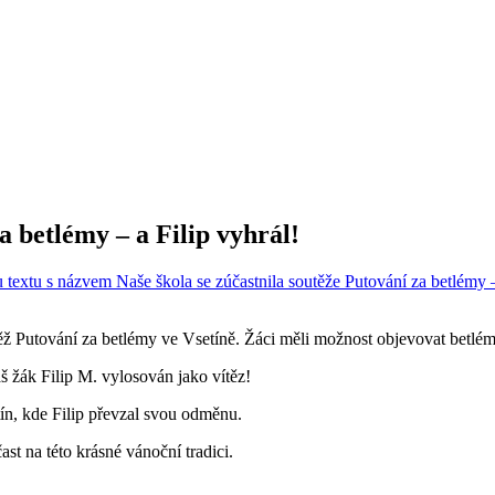
a betlémy – a Filip vyhrál!
u textu s názvem Naše škola se zúčastnila soutěže Putování za betlémy –
ž Putování za betlémy ve Vsetíně. Žáci měli možnost objevovat betlémy
š žák Filip M. vylosován jako vítěz!
ín, kde Filip převzal svou odměnu.
t na této krásné vánoční tradici.