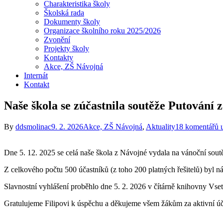
Charakteristika školy
Školská rada
Dokumenty školy
Organizace školního roku 2025/2026
Zvonění
Projekty školy
Kontakty
Akce, ZŠ Návojná
Internát
Kontakt
Naše škola se zúčastnila soutěže Putování z
By
ddsmolinac
9. 2. 2026
Akce, ZŠ Návojná
,
Aktuality
18 komentářů
Dne 5. 12. 2025 se celá naše škola z Návojné vydala na vánoční soutě
Z celkového počtu 500 účastníků (z toho 200 platných řešitelů) byl ná
Slavnostní vyhlášení proběhlo dne 5. 2. 2026 v čítárně knihovny Vset
Gratulujeme Filipovi k úspěchu a děkujeme všem žákům za aktivní účas