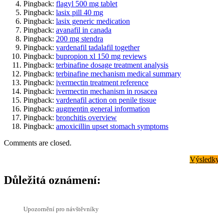
Pingback:
flagyl 500 mg tablet
Pingback:
lasix pill 40 mg
Pingback:
lasix generic medication
Pingback:
avanafil in canada
Pingback:
200 mg stendra
Pingback:
vardenafil tadalafil together
Pingback:
bupropion xl 150 mg reviews
Pingback:
terbinafine dosage treatment analysis
Pingback:
terbinafine mechanism medical summary
Pingback:
ivermectin treatment reference
Pingback:
ivermectin mechanism in rosacea
Pingback:
vardenafil action on penile tissue
Pingback:
augmentin general information
Pingback:
bronchitis overview
Pingback:
amoxicillin upset stomach symptoms
Comments are closed.
Výsledky
Důležitá oznámení:
Upozornění pro návštěvníky