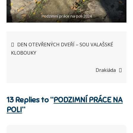
Podzimní práce na poli 2024
Navigace
DEN OTEVŘENÝCH DVEŘÍ – SOU VALAŠSKÉ
KLOBOUKY
pro
Drakiáda
příspěvek
13 Replies to “
PODZIMNÍ PRÁCE NA
POLI
”