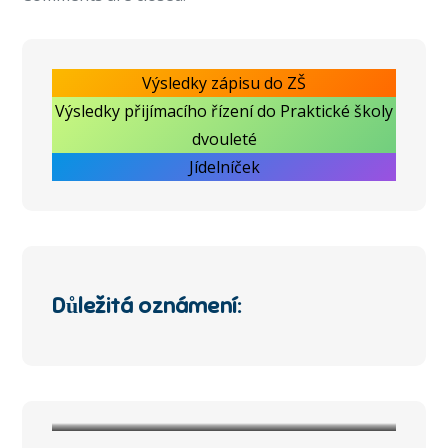
Výsledky zápisu do ZŠ
Výsledky přijímacího řízení do Praktické školy
dvouleté
Jídelníček
Důležitá oznámení:
Upozornění pro návštěvníky