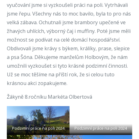
vyučování jsme si vyzkoušeli práci na poli. Vytrhávali
PODZIMNÍ
jsme řepu. Všechny nás to moc bavilo, byla to pro nás
PRÁCE
velká zábava. Ochutnali jsme brambory upečené ve
NA
žhavých uhlících, výborný čaj i muffiny. Poté jsme měli
POLI
možnost se podívat na celé domácí hospodářství.
Obdivovali jsme krávy s býkem, králíky, prase, slepice
a psa Šóna. Děkujeme manželům Holbovým, že nám
umožnili vyzkoušet si tyto krásné podzimní činnosti.
Už se moc těšíme na příští rok, že si celou tuto
krásnou akci zopakujeme.
Žákyně 8.ročníku Markéta Olbertová
Podzimní práce na poli 2024
Podzimní práce na poli 2024
Podzimní práce na poli 2024
Podzimní práce na poli 2024