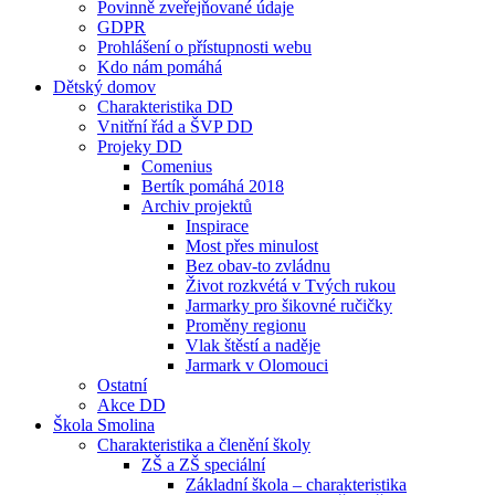
Povinně zveřejňované údaje
GDPR
Prohlášení o přístupnosti webu
Kdo nám pomáhá
Dětský domov
Charakteristika DD
Vnitřní řád a ŠVP DD
Projeky DD
Comenius
Bertík pomáhá 2018
Archiv projektů
Inspirace
Most přes minulost
Bez obav-to zvládnu
Život rozkvétá v Tvých rukou
Jarmarky pro šikovné ručičky
Proměny regionu
Vlak štěstí a naděje
Jarmark v Olomouci
Ostatní
Akce DD
Škola Smolina
Charakteristika a členění školy
ZŠ a ZŠ speciální
Základní škola – charakteristika