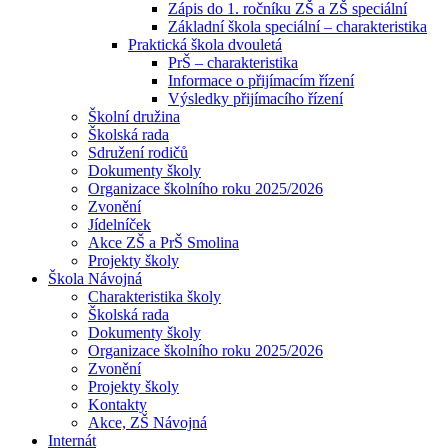
Zápis do 1. ročníku ZŠ a ZŠ speciální
Základní škola speciální – charakteristika
Praktická škola dvouletá
PrŠ – charakteristika
Informace o přijímacím řízení
Výsledky přijímacího řízení
Školní družina
Školská rada
Sdružení rodičů
Dokumenty školy
Organizace školního roku 2025/2026
Zvonění
Jídelníček
Akce ZŠ a PrŠ Smolina
Projekty školy
Škola Návojná
Charakteristika školy
Školská rada
Dokumenty školy
Organizace školního roku 2025/2026
Zvonění
Projekty školy
Kontakty
Akce, ZŠ Návojná
Internát