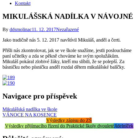
Kontakt
MIKULÁŠSKÁ NADÍLKA V NÁVOJNÉ
By
ddsmolinac
11. 12. 2017
Nezařazené
Jako tradičně nás 5. 12. 2017 navštívil Mikuláš, anděl a čerti.
Přišli nás zkontrolovat, jak se ve škole snažíme, jestli posloucháme
paní učitelky a zda se pěkně chováme ke svým spolužákům.
Mikuláš pokáral zlobivé žáky, kteří mu slíbili, že se polepší. Za
básničku nebo písničku anděl rozdal dětem mikulášské balíčky.
Navigace pro příspěvek
Mikulášská nadílka ve škole
VÁNOCE NA KOSENCE
Výsledky zápisu do ZŠ
Výsledky přijímacího řízení do Praktické školy dvouleté
Jídelníček