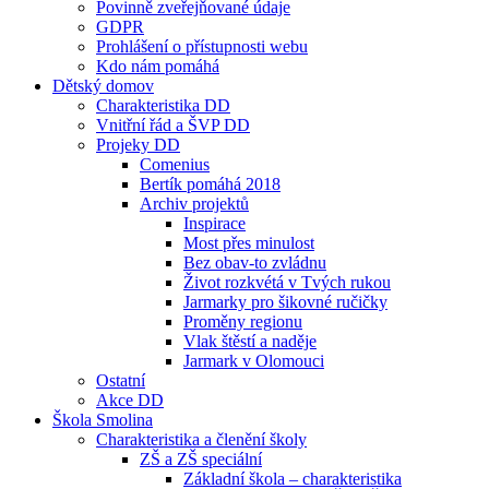
Povinně zveřejňované údaje
GDPR
Prohlášení o přístupnosti webu
Kdo nám pomáhá
Dětský domov
Charakteristika DD
Vnitřní řád a ŠVP DD
Projeky DD
Comenius
Bertík pomáhá 2018
Archiv projektů
Inspirace
Most přes minulost
Bez obav-to zvládnu
Život rozkvétá v Tvých rukou
Jarmarky pro šikovné ručičky
Proměny regionu
Vlak štěstí a naděje
Jarmark v Olomouci
Ostatní
Akce DD
Škola Smolina
Charakteristika a členění školy
ZŠ a ZŠ speciální
Základní škola – charakteristika