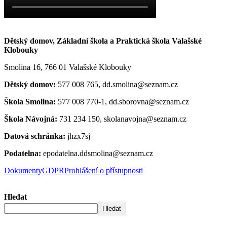
Dětský domov, Základní škola a Praktická škola Valašské
Klobouky
Smolina 16, 766 01 Valašské Klobouky
Dětský domov:
577 008 765, dd.smolina@seznam.cz
Škola Smolina:
577 008 770-1, dd.sborovna@seznam.cz
Škola Návojná:
731 234 150, skolanavojna@seznam.cz
Datová schránka:
jhzx7sj
Podatelna:
epodatelna.ddsmolina@seznam.cz
Dokumenty
GDPR
Prohlášení o přístupnosti
Hledat
Hledat