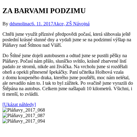
ZA BARVAMI PODZIMU
By
ddsmolinac
6. 11. 2017
Akce, ZŠ Návojná
Chtěli jsme využít příznivé předpovědi počasí, která slibovala ještě
poslední krásné slunné dny a vydali jsme se na podzimní výšlap na
Pláňavy nad Štítnou nad Vláří.
Do Štítné jsme dojeli autobusem a odtud jsme se pustili pěšky na
Pláňavy. Počasí nám přálo, sluníčko svítilo, krásně zbarvené listí
padalo ze stromů, nikde ani živáčka. Na vrcholu jsme si rozdělali
oheň a opekli přinesené špekáčky. Paní učitelka Holbová vzala
z domu koupeného draka, kterého jsme pouštěli, moc nám nelétal,
ale nevadilo nám to. I tak to byl zážitek. Po svačině jsme vyrazili do
Štěpána na autobus. Celkem jsme našlapali 10 kilometrů. Všichni, i
ti menší, to zvládli.
[Ukázat náhledy]