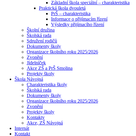
Základní škola speciální – charakteristika
Praktická škola dvouletá
PrŠ – charakteristika
Informace o přijímacím řízení
Výsledky přijímacího řízení
Školní družina
Školská rada
Sdružení rodičů
Dokumenty školy
Organizace školního roku 2025/2026
Zvonění
Jídelníček
Akce ZŠ a PrŠ Smolina
Projekty školy
Škola Návojná
Charakteristika školy
Školská rada
Dokumenty školy
Organizace školního roku 2025/2026
Zvonění
Projekty školy
Kontakty
Akce, ZŠ Návojná
Internát
Kontakt