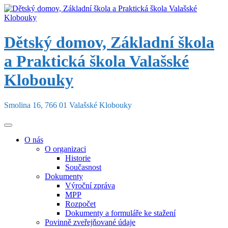
Skip
to
content
Dětský domov, Základní škola
a Praktická škola Valašské
Klobouky
Smolina 16, 766 01 Valašské Klobouky
O nás
O organizaci
Historie
Současnost
Dokumenty
Výroční zpráva
MPP
Rozpočet
Dokumenty a formuláře ke stažení
Povinně zveřejňované údaje