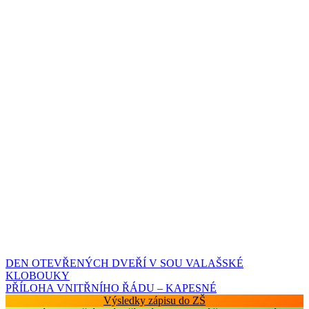
Navigace
DEN OTEVŘENÝCH DVEŘÍ V SOU VALAŠSKÉ
KLOBOUKY
pro
PŘÍLOHA VNITŘNÍHO ŘÁDU – KAPESNÉ
příspěvek
Výsledky zápisu do ZŠ