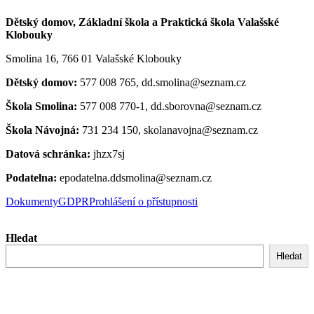
Dětský domov, Základní škola a Praktická škola Valašské
Klobouky
Smolina 16, 766 01 Valašské Klobouky
Dětský domov:
577 008 765, dd.smolina@seznam.cz
Škola Smolina:
577 008 770-1, dd.sborovna@seznam.cz
Škola Návojná:
731 234 150, skolanavojna@seznam.cz
Datová schránka:
jhzx7sj
Podatelna:
epodatelna.ddsmolina@seznam.cz
Dokumenty
GDPR
Prohlášení o přístupnosti
Hledat
Hledat