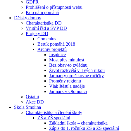
GDPR
Prohlášení o přístupnosti webu
Kdo nám pomáhá
Dětský domov
Charakteristika DD
Vnitřní řád a ŠVP DD
Projeky DD
Comenius
Bertík pomáhá 2018
Archiv projektů
Inspirace
Most přes minulost
Bez obav-to zvládnu
Život rozkvétá v Tvých rukou
Jarmarky pro šikovné ručičky
Proměny regionu
Vlak štěstí a naděje
Jarmark v Olomouci
Ostatní
Akce DD
Škola Smolina
Charakteristika a členění školy
ZŠ a ZŠ speciální
Základní škola – charakteristika
Zápis do 1. ročníku ZŠ a ZŠ speciální