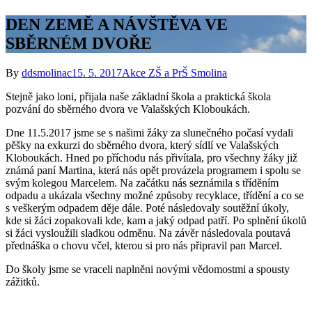
DEN ZEMĚ A NÁVŠTĚVA VE
SBĚRNÉM DVOŘE
By
ddsmolinac
15. 5. 2017
Akce ZŠ a PrŠ Smolina
Stejně jako loni, přijala naše základní škola a praktická škola
pozvání do sběrného dvora ve Valašských Kloboukách.
Dne 11.5.2017 jsme se s našimi žáky za slunečného počasí vydali
pěšky na exkurzi do sběrného dvora, který sídlí ve Valašských
Kloboukách. Hned po příchodu nás přivítala, pro všechny žáky již
známá paní Martina, která nás opět provázela programem i spolu se
svým kolegou Marcelem. Na začátku nás seznámila s tříděním
odpadu a ukázala všechny možné způsoby recyklace, třídění a co se
s veškerým odpadem děje dále. Poté následovaly soutěžní úkoly,
kde si žáci zopakovali kde, kam a jaký odpad patří. Po splnění úkolů
si žáci vysloužili sladkou odměnu. Na závěr následovala poutavá
přednáška o chovu včel, kterou si pro nás připravil pan Marcel.
Do školy jsme se vraceli naplněni novými vědomostmi a spousty
zážitků.