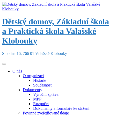
Skip
to
content
Dětský domov, Základní škola
a Praktická škola Valašské
Klobouky
Smolina 16, 766 01 Valašské Klobouky
O nás
O organizaci
Historie
Současnost
Dokumenty
Výroční zpráva
MPP
Rozpočet
Dokumenty a formuláře ke stažení
Povinně zveřejňované údaje