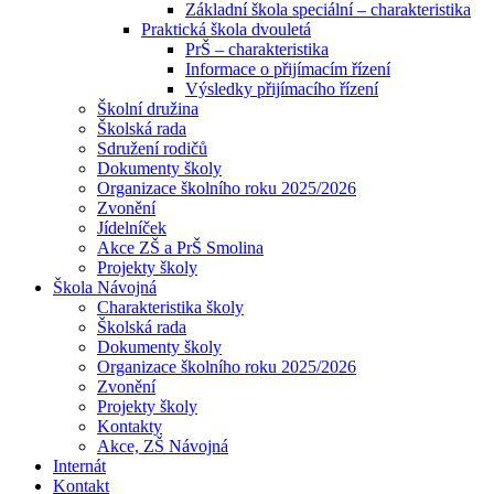
Základní škola speciální – charakteristika
Praktická škola dvouletá
PrŠ – charakteristika
Informace o přijímacím řízení
Výsledky přijímacího řízení
Školní družina
Školská rada
Sdružení rodičů
Dokumenty školy
Organizace školního roku 2025/2026
Zvonění
Jídelníček
Akce ZŠ a PrŠ Smolina
Projekty školy
Škola Návojná
Charakteristika školy
Školská rada
Dokumenty školy
Organizace školního roku 2025/2026
Zvonění
Projekty školy
Kontakty
Akce, ZŠ Návojná
Internát
Kontakt