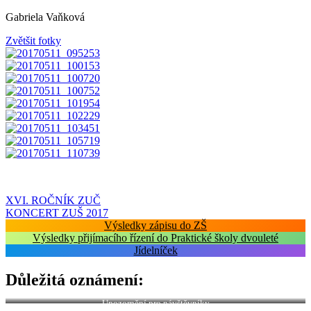
Gabriela Vaňková
Zvětšit fotky
Navigace
XVI. ROČNÍK ZUČ
KONCERT ZUŠ 2017
pro
Výsledky zápisu do ZŠ
příspěvek
Výsledky přijímacího řízení do Praktické školy dvouleté
Jídelníček
Důležitá oznámení:
Upozornění pro návštěvníky