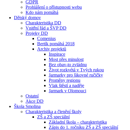
GDPR
Prohlášení o přístupnosti webu
Kdo nám pomáhá
Dětský domov
Charakteristika DD
Vnitřní řád a ŠVP DD
Projeky DD
Comenius
Bertík pomáhá 2018
Archiv projektů
Inspirace
Most přes minulost
Bez obav-to zvládnu
Život rozkvétá v Tvých rukou
Jarmarky pro šikovné ručičky
Proměny regionu
Vlak štěstí a naděje
Jarmark v Olomouci
Ostatní
Akce DD
Škola Smolina
Charakteristika a členění školy
ZŠ a ZŠ speciální
Základní škola – charakteristika
Zápis do 1. ročníku ZŠ a ZŠ speciální