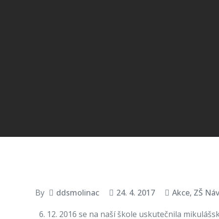
By
ddsmolinac
24. 4. 2017
Akce, ZŠ Ná
12. 2016 se na naší škole uskutečnila mikulášsk