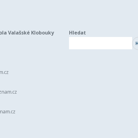
ola Valašské Klobouky
Hledat
m.cz
znam.cz
znam.cz