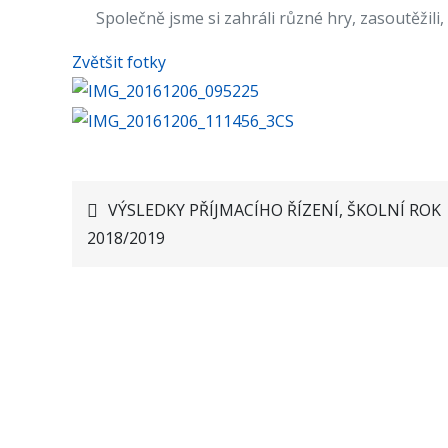
Společně jsme si zahráli různé hry, zasoutěžili,
Zvětšit fotky
VÝSLEDKY PŘÍJMACÍHO ŘÍZENÍ, ŠKOLNÍ ROK
Navigace
2018/2019
pro
příspěvek