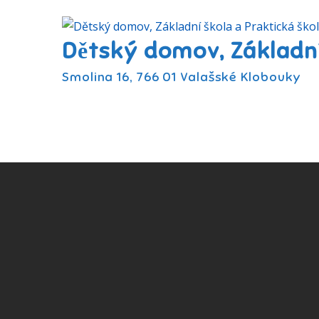
Skip
to
Dětský domov, Základní
content
Smolina 16, 766 01 Valašské Klobouky