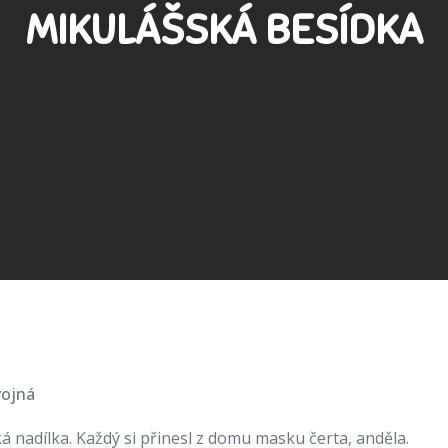
MIKULÁŠSKÁ BESÍDKA
vojná
á nadílka. Každý si přinesl z domu masku čerta, anděla.