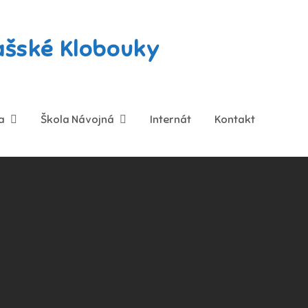
lašské Klobouky
a
Škola Návojná
Internát
Kontakt