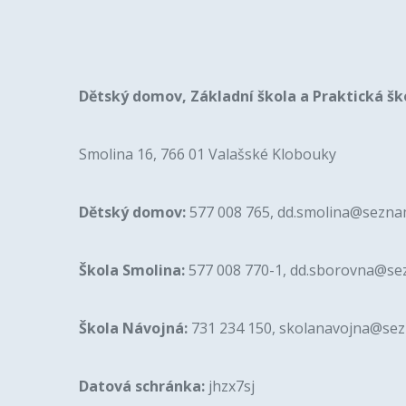
Dětský domov, Základní škola a Praktická šk
Smolina 16, 766 01 Valašské Klobouky
Dětský domov:
577 008 765, dd.smolina@sezna
Škola Smolina:
577 008 770-1, dd.sborovna@se
Škola Návojná:
731 234 150, skolanavojna@se
Datová schránka:
jhzx7sj