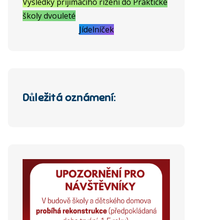
Výsledky přijímacího řízení do Praktické
školy dvouleté
Jídelníček
Důležitá oznámení: