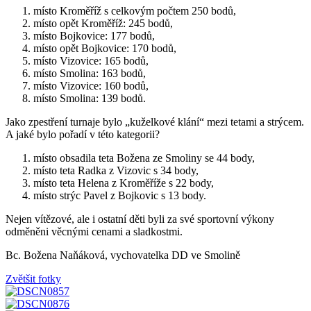
místo Kroměříž s celkovým počtem 250 bodů,
místo opět Kroměříž: 245 bodů,
místo Bojkovice: 177 bodů,
místo opět Bojkovice: 170 bodů,
místo Vizovice: 165 bodů,
místo Smolina: 163 bodů,
místo Vizovice: 160 bodů,
místo Smolina: 139 bodů.
Jako zpestření turnaje bylo „kuželkové klání“ mezi tetami a strýcem.
A jaké bylo pořadí v této kategorii?
místo obsadila teta Božena ze Smoliny se 44 body,
místo teta Radka z Vizovic s 34 body,
místo teta Helena z Kroměříže s 22 body,
místo strýc Pavel z Bojkovic s 13 body.
Nejen vítězové, ale i ostatní děti byli za své sportovní výkony
odměněni věcnými cenami a sladkostmi.
Bc. Božena Naňáková, vychovatelka DD ve Smolině
Zvětšit fotky