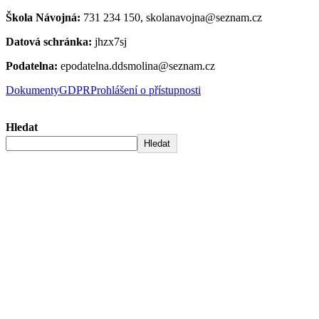
Škola Návojná:
731 234 150, skolanavojna@seznam.cz
Datová schránka:
jhzx7sj
Podatelna:
epodatelna.ddsmolina@seznam.cz
Dokumenty
GDPR
Prohlášení o přístupnosti
Hledat
Hledat