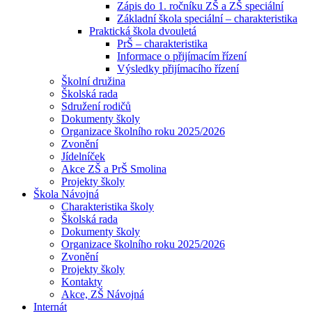
Zápis do 1. ročníku ZŠ a ZŠ speciální
Základní škola speciální – charakteristika
Praktická škola dvouletá
PrŠ – charakteristika
Informace o přijímacím řízení
Výsledky přijímacího řízení
Školní družina
Školská rada
Sdružení rodičů
Dokumenty školy
Organizace školního roku 2025/2026
Zvonění
Jídelníček
Akce ZŠ a PrŠ Smolina
Projekty školy
Škola Návojná
Charakteristika školy
Školská rada
Dokumenty školy
Organizace školního roku 2025/2026
Zvonění
Projekty školy
Kontakty
Akce, ZŠ Návojná
Internát