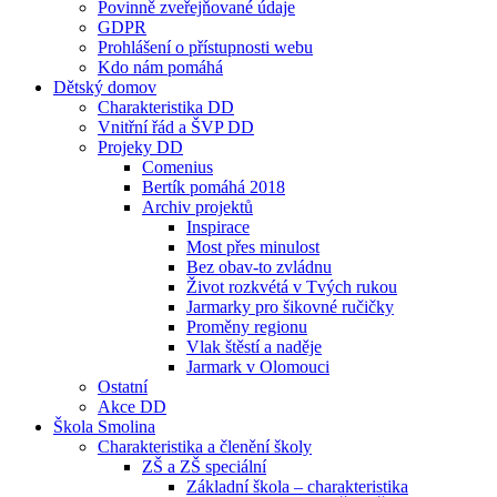
Povinně zveřejňované údaje
GDPR
Prohlášení o přístupnosti webu
Kdo nám pomáhá
Dětský domov
Charakteristika DD
Vnitřní řád a ŠVP DD
Projeky DD
Comenius
Bertík pomáhá 2018
Archiv projektů
Inspirace
Most přes minulost
Bez obav-to zvládnu
Život rozkvétá v Tvých rukou
Jarmarky pro šikovné ručičky
Proměny regionu
Vlak štěstí a naděje
Jarmark v Olomouci
Ostatní
Akce DD
Škola Smolina
Charakteristika a členění školy
ZŠ a ZŠ speciální
Základní škola – charakteristika