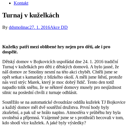
Kontakt
Turnaj v kuželkách
By
ddsmolinac
27. 1. 2016
Akce DD
Kuželky patří mezi oblíbené hry nejen pro děti, ale i pro
dospělé.
Dětský domov v Bojkovicích uspořádal dne 24. 1. 2016 tradiční
Turnaj v kuželkách pro děti z dětských domovů. A bylo jasné, že
náš domov ze Smoliny nesmí na této akci chybět. Chtěli jsme se
opět setkat s kamarády z blízkého okolí. A měli jsme štěstí, protože
nás vezl strýc Marek, který je moc dobrý řidič. Tento den totiž
napadlo tolik sněhu, že se některé domovy musely pro nesjízdnost
silnic na poslední chvíli z turnaje odhlásit.
Soutěžilo se na automatické dvoudráze oddílu kuželek TJ Bojkovice
a každý domov měl dvě soutěžní družstva. První hody byly
zkušební, a pak už se hrálo naplno. Atmosféra v průběhu hry byla
uvolněná a příjemná. Vzájemně jsme se s protihráči hecovali v tom,
kdo shodí více kuželek. A jaké byly výsledky?