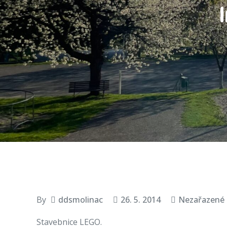
By
ddsmolinac
26. 5. 2014
Nezařazené
Stavebnice LEGO.