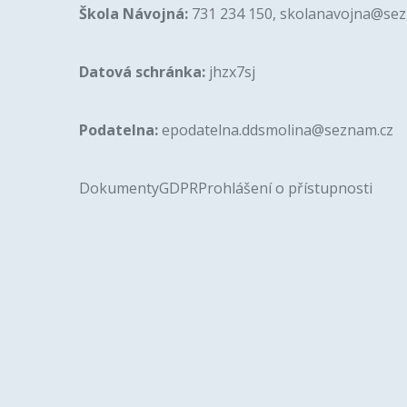
Škola Návojná:
731 234 150, skolanavojna@se
Datová schránka:
jhzx7sj
Podatelna:
epodatelna.ddsmolina@seznam.cz
Dokumenty
GDPR
Prohlášení o přístupnosti