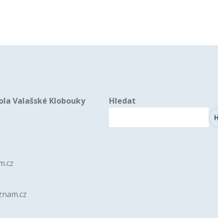
ola Valašské Klobouky
Hledat
m.cz
znam.cz