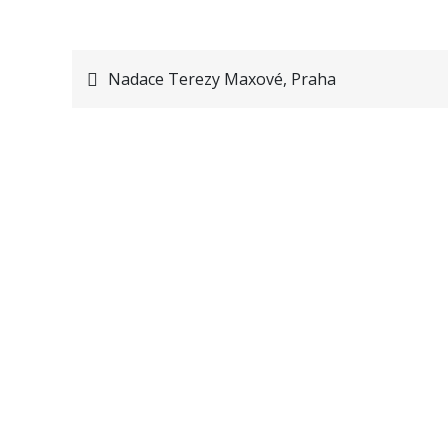
Nadace Terezy Maxové, Praha
Navigace
pro
příspěvek