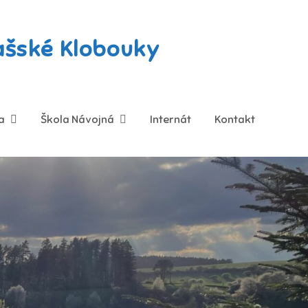
lašské Klobouky
a
Škola Návojná
Internát
Kontakt