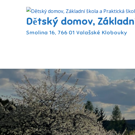
Skip
to
Dětský domov, Základní
content
Smolina 16, 766 01 Valašské Klobouky