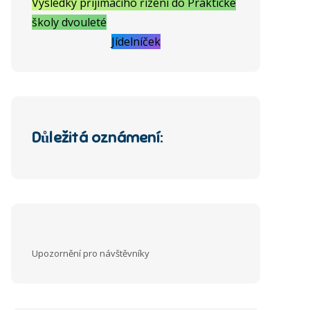
Výsledky přijímacího řízení do Praktické
školy dvouleté
Jídelníček
Důležitá oznámení:
Upozornění pro návštěvníky