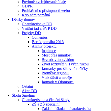
Povinně zveřejňované údaje
GDPR
Prohlášení o přístupnosti webu
Kdo nám pomáhá
Dětský domov
Charakteristika DD
Vnitřní řád a ŠVP DD
Projeky DD
Comenius
Bertík pomáhá 2018
Archiv projektů
Inspirace
Most přes minulost
Bez obav-to zvládnu
Život rozkvétá v Tvých rukou
Jarmarky pro šikovné ručičky
Proměny regionu
Vlak štěstí a naděje
Jarmark v Olomouci
Ostatní
Akce DD
Škola Smolina
Charakteristika a členění školy
ZŠ a ZŠ speciální
Základní škola – charakteristika