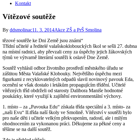
Kontakt
Vítězové soutěže
By
ddsmolinac
11. 3. 2014
Akce ZŠ a PrŠ Smolina
tězové soutěže ke Dni Země jsou známi“
Třídní učitelé a ředitelé valašskoklobouckých škol se sešli 27. dubna
na místní radnici, aby převzali ceny za úspěchy jejich žákovských
týmů ve výtvarně literární soutěži k oslavě Dne Země.
Soutěž vyhlásil odbor životního prostředí městského úřadu se
záštitou Města Valašské Klobouky. Největšího úspěchu mezi
figurkami z recyklovatelných odpadů slavil novinový pavouk Eda,
ocenění se však dostalo i letákům propagujícím třídění. Učitelé
vítězných tříd obdrželi od starosty Dalibora Maniše hodnotné
poukázky, které využijí k zajištění environmentální výchovy.
1. místo – za „Pavouka Edu“ získala třída speciální a 3. místo- za
„naši Evu“ II.třída naší školy ve Smolině. Vítězství v soutěži bylo
pro naše děti i učitele velkým překvapením, radostí, ale i milým
ohodnocením za vykonanou práci. Děkujeme za pěkné ceny a
těšíme se na další soutěž.
Zde je přehled vítězů: