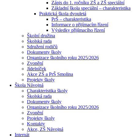
Zápis do 1. ročníku ZŠ a ZŠ speciální
Základní škola speciální – charakteristika
Praktická škola dvouletá
PrŠ – charakteristika
Informace o přijímacím řízení
Výsledky přijímacího řízení
Školní družina
Školská rada
Sdružení rodičů
Dokumenty školy
Organizace školního roku 2025/2026
Zvonění
Jídelníček
Akce ZŠ a PrŠ Smolina
Projekty školy
Škola Návojná
Charakteristika školy
Školská rada
Dokumenty školy
Organizace školního roku 2025/2026
Zvonění
Projekty školy
Kontakty
Akce, ZŠ Návojná
Internát