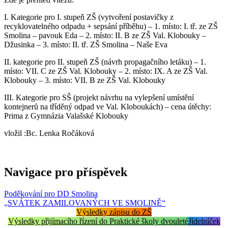
I. Kategorie pro I. stupeň ZŠ (vytvoření postavičky z
recyklovatelného odpadu + sepsání příběhu) – 1. místo: I. tř. ze ZŠ
Smolina – pavouk Eda – 2. místo: II. B ze ZŠ Val. Klobouky –
Džusinka – 3. místo: II. tř. ZŠ Smolina – Naše Eva
II. kategorie pro II. stupeň ZŠ (návrh propagačního letáku) – 1.
místo: VII. C ze ZŠ Val. Klobouky – 2. místo: IX. A ze ZŠ Val.
Klobouky – 3. místo: VII. B ze ZŠ Val. Klobouky
III. Kategorie pro SŠ (projekt návrhu na vylepšení umístění
kontejnerů na tříděný odpad ve Val. Kloboukách) – cena útěchy:
Prima z Gymnázia Valašské Klobouky
vložil :Bc. Lenka Ročáková
Navigace pro příspěvek
Poděkování pro DD Smolina
„SVÁTEK ZAMILOVANÝCH VE SMOLINĚ“
Výsledky zápisu do ZŠ
Výsledky přijímacího řízení do Praktické školy dvouleté
Jídelníček