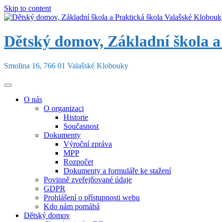
Skip to content
Dětský domov, Základní škola a
Smolina 16, 766 01 Valašské Klobouky
O nás
O organizaci
Historie
Současnost
Dokumenty
Výroční zpráva
MPP
Rozpočet
Dokumenty a formuláře ke stažení
Povinně zveřejňované údaje
GDPR
Prohlášení o přístupnosti webu
Kdo nám pomáhá
Dětský domov