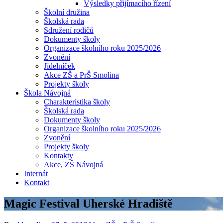
Výsledky přijímacího řízení
Školní družina
Školská rada
Sdružení rodičů
Dokumenty školy
Organizace školního roku 2025/2026
Zvonění
Jídelníček
Akce ZŠ a PrŠ Smolina
Projekty školy
Škola Návojná
Charakteristika školy
Školská rada
Dokumenty školy
Organizace školního roku 2025/2026
Zvonění
Projekty školy
Kontakty
Akce, ZŠ Návojná
Internát
Kontakt
Magic Festival Uherské Hradiště