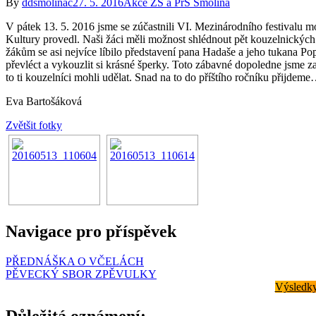
By
ddsmolinac
27. 5. 2016
Akce ZŠ a PrŠ Smolina
V pátek 13. 5. 2016 jsme se zúčastnili VI. Mezinárodního festivalu 
Kultury provedl. Naši žáci měli možnost shlédnout pět kouzelnických
žákům se asi nejvíce líbilo představení pana Hadaše a jeho tukana Po
převléct a vykouzlit si krásné šperky. Toto zábavné dopoledne jsme 
to ti kouzelníci mohli udělat. Snad na to do příštího ročníku přijdem
Eva Bartošáková
Zvětšit fotky
Navigace pro příspěvek
PŘEDNÁŠKA O VČELÁCH
PĚVECKÝ SBOR ZPĚVULKY
Výsledky