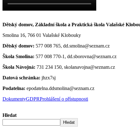
Dětský domov, Základní škola a Praktická škola Valašské Klobo
Smolina 16, 766 01 Valašské Klobouky
Dětský domov:
577 008 765, dd.smolina@seznam.cz
Škola Smolina:
577 008 770-1, dd.sborovna@seznam.cz
Škola Návojná:
731 234 150, skolanavojna@seznam.cz
Datová schránka:
jhzx7sj
Podatelna:
epodatelna.ddsmolina@seznam.cz
Dokumenty
GDPR
Prohlášení o přístupnosti
Hledat
Hledat