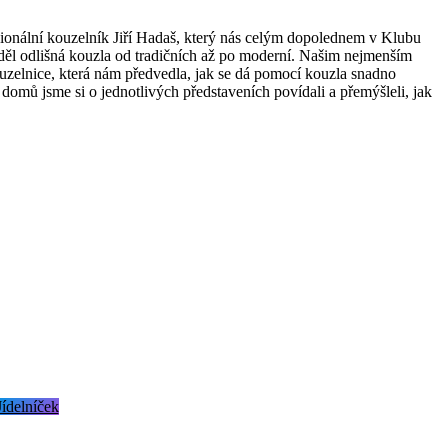
sionální kouzelník Jiří Hadaš, který nás celým dopolednem v Klubu
áděl odlišná kouzla od tradičních až po moderní. Našim nejmenším
ouzelnice, která nám předvedla, jak se dá pomocí kouzla snadno
omů jsme si o jednotlivých představeních povídali a přemýšleli, jak
Jídelníček