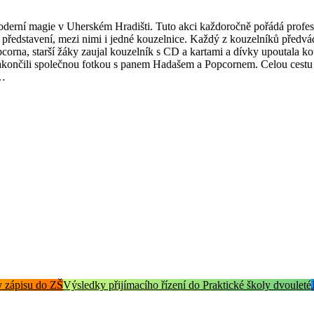
moderní magie v Uherském Hradišti. Tuto akci každoročně pořádá profe
 představení, mezi nimi i jedné kouzelnice. Každý z kouzelníků předv
pcorna, starší žáky zaujal kouzelník s CD a kartami a dívky upoutala k
zakončili společnou fotkou s panem Hadašem a Popcornem. Celou cestu d
e…
 zápisu do ZŠ
Výsledky přijímacího řízení do Praktické školy dvouleté